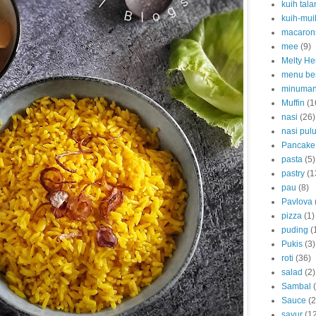
kuih tal
kuih-mui
macaron
mee
(9)
Melty He
menu be
minuma
Muffin
(1
nasi
(26)
nasi pulu
Pancake
pasta
(5)
pastry
(1
pau
(8)
Pavlova
pizza
(1)
puding
(
Pukis
(3)
roti
(36)
salad
(2)
Sambal
Sauce
(2
sayur
(1