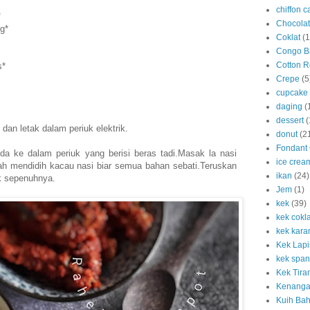
chiffon c
*
Chocola
g*
Coklat
(1
Congo B
Cotton R
s*
Crepe
(5
cupcake
daging
(
dessert
(
 dan letak dalam periuk elektrik.
donut
(2
Fondant
a ke dalam periuk yang berisi beras tadi.Masak la nasi
ice crea
lah mendidih kacau nasi biar semua bahan sebati.Teruskan
ikan
(24)
 sepenuhnya.
Jem
(1)
kek
(39)
kek cokla
kek kara
Kek Lapi
kek span
Kek Tira
Kenanga
Kuih Bah