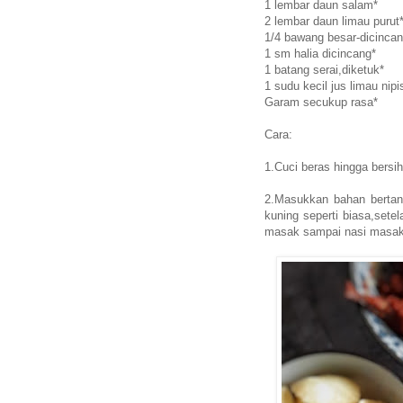
1 lembar daun salam*
2 lembar daun limau purut
1/4 bawang besar-dicincan
1 sm halia dicincang*
1 batang serai,diketuk*
1 sudu kecil jus limau nipi
Garam secukup rasa*
Cara:
1.Cuci beras hingga bersih
2.Masukkan bahan bertand
kuning seperti biasa,sete
masak sampai nasi masak