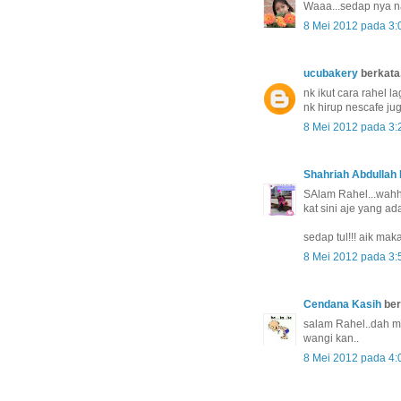
Waaa...sedap nya na
8 Mei 2012 pada 3:
ucubakery
berkata.
nk ikut cara rahel l
nk hirup nescafe juga
8 Mei 2012 pada 3:
Shahriah Abdullah 
SAlam Rahel...wah
kat sini aje yang ada
sedap tul!!! aik ma
8 Mei 2012 pada 3:
Cendana Kasih
ber
salam Rahel..dah ma
wangi kan..
8 Mei 2012 pada 4: