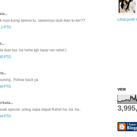
ta...
Lihat profil
k nasi kunig xpress tu...lawannya lauk ikan tu ker??
12 PTG
...
 ikan tue..he hehe tgh lapar nie rahel:)
30 PTG
a...
uning.. Follow back ya
46 PTG
VIEW
rkata...
3,995
sak special..untug sapa dapat Rahel ha..ha..ha..
04 PTG