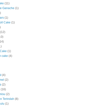
ake
(11)
te Ganache
(1)
)
ars
(1)
oll Cake
(1)
)
(12)
10)
14)
1)
 Cake
(1)
m cake
(4)
t
(4)
mel
(2)
s
(2)
(16)
misu
(2)
n Terindah
(8)
ulu
(1)