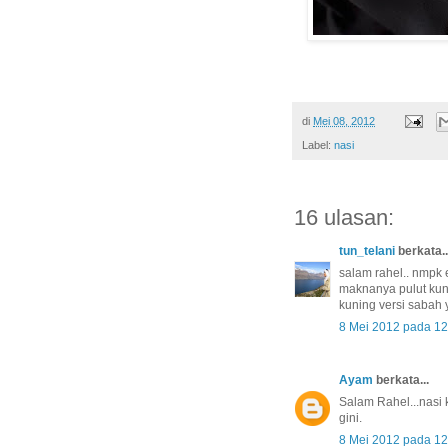
di
Mei 08, 2012
Label:
nasi
16 ulasan:
tun_telani
berkata..
salam rahel.. nmpk 
maknanya pulut kuni
kuning versi sabah 
8 Mei 2012 pada 1
Ayam
berkata...
Salam Rahel...nasi
gini.
8 Mei 2012 pada 1