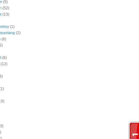
am
(5)
h
(52)
s
(13)
rshey
(1)
rpantang
(2)
n
(6)
6)
t
(6)
(12)
3)
(1)
10)
(3)
)
2)