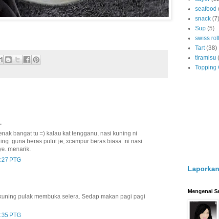
seafood
snack
(7
Sup
(5)
swiss rol
Tart
(38)
tiramisu
Topping
.
enak bangat tu =) kalau kat tengganu, nasi kuning ni
ng. guna beras pulut je, xcampur beras biasa. ni nasi
ye. menarik.
2:27 PTG
Laporkan
Mengenai S
 kuning pulak membuka selera. Sedap makan pagi pagi
2:35 PTG