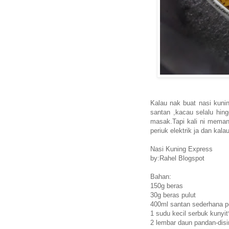
Kalau nak buat nasi kunin
santan ,kacau selalu hin
masak.Tapi kali ni meman
periuk elektrik ja dan kal
Nasi Kuning Express
by:Rahel Blogspot
Bahan:
150g beras
30g beras pulut
400ml santan sederhana p
1 sudu kecil serbuk kunyit
2 lembar daun pandan-dis