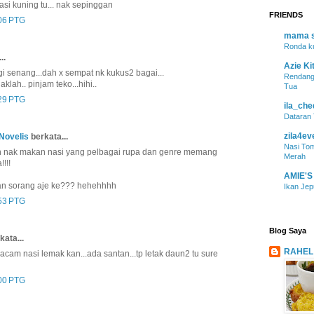
si kuning tu... nak sepinggan
FRIENDS
06 PTG
mama s
Ronda k
..
Azie Ki
agi senang...dah x sempat nk kukus2 bagai...
Rendang
klah.. pinjam teko...hihi..
Tua
29 PTG
ila_ch
Dataran 
zila4ev
Novelis
berkata...
Nasi To
h nak makan nasi yang pelbagai rupa dan genre memang
Merah
!!!!
AMIE'S
kan sorang aje ke??? hehehhhh
Ikan Je
53 PTG
Blog Saya
kata...
RAHEL
cam nasi lemak kan...ada santan...tp letak daun2 tu sure
00 PTG