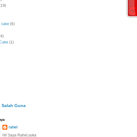
(19)
)
l cake
(6)
(4)
 Cake
(1)
 Salah Guna
aya
rahel
Hi! Saya Rahel,suka