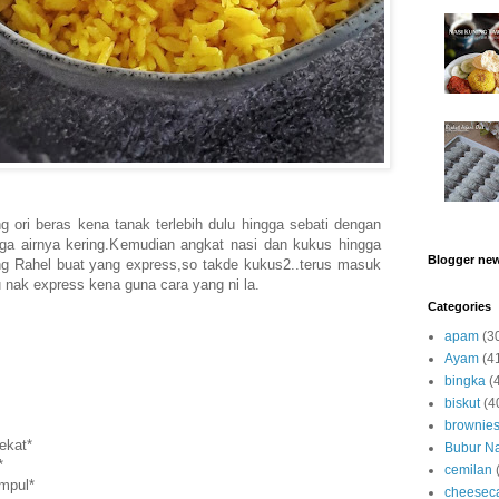
g ori beras kena tanak terlebih dulu hingga sebati dengan
gga airnya kering.Kemudian angkat nasi dan kukus hingga
Blogger ne
g Rahel buat yang express,so takde kukus2..terus masuk
au nak express kena guna cara yang ni la.
Categories
apam
(3
Ayam
(4
bingka
(
biskut
(4
brownie
ekat*
Bubur Na
*
cemilan
impul*
cheesec