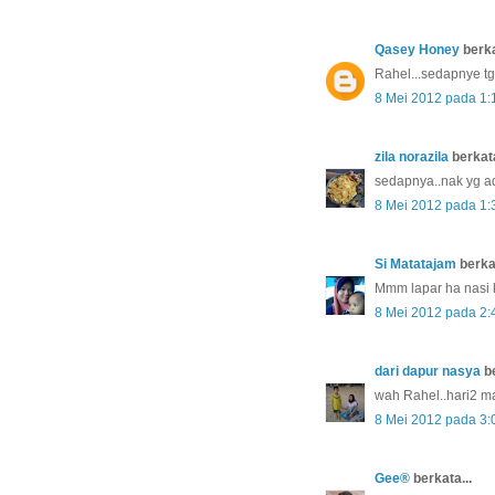
Qasey Honey
berka
Rahel...sedapnye tg
8 Mei 2012 pada 1:
zila norazila
berkata
sedapnya..nak yg ada
8 Mei 2012 pada 1:
Si Matatajam
berkat
Mmm lapar ha nasi k
8 Mei 2012 pada 2:
dari dapur nasya
be
wah Rahel..hari2 ma
8 Mei 2012 pada 3:
Gee®
berkata...