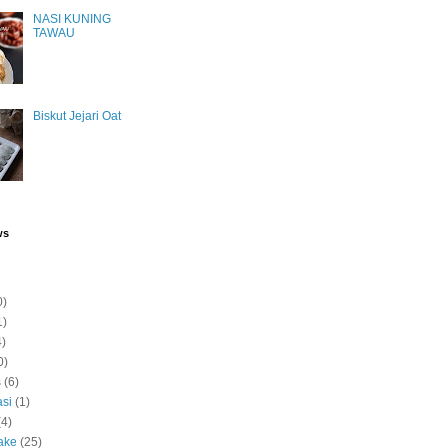
NASI KUNING
TAWAU
Biskut Jejari Oat
ws
0)
1)
4)
0)
s
(6)
si
(1)
(4)
ake
(25)