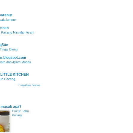
aranur
uala lumpur
tchen
 Kacang Nismilan Ayam
eqSue
Tinggi Dieng
er.blogspot.com
mato dan Ayam Masak
 LITTLE KITCHEN
pun Goreng
Tunjukkan Semua
 masak apa?
Cucur Labu
Kuning