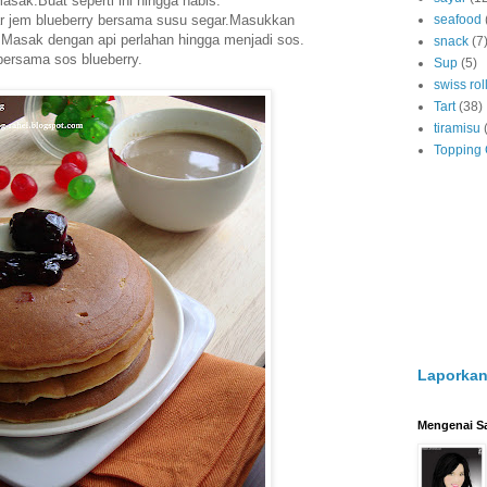
ak.Buat seperti ini hingga habis.
ar jem blueberry bersama susu segar.Masukkan
seafood
Masak dengan api perlahan hingga menjadi sos.
snack
(7
bersama sos blueberry.
Sup
(5)
swiss rol
Tart
(38)
tiramisu
Topping
Laporkan
Mengenai S