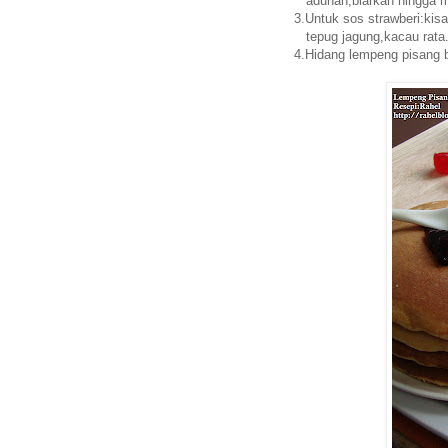
adunan,biarkan hingga mas
3.Untuk sos strawberi:kis
tepug jagung,kacau rata.
4.Hidang lempeng pisang 