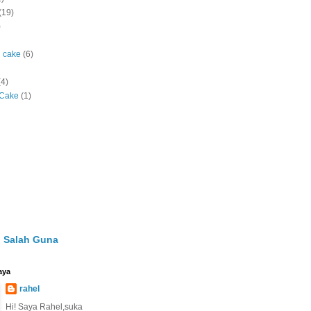
(19)
)
l cake
(6)
(4)
 Cake
(1)
 Salah Guna
aya
rahel
Hi! Saya Rahel,suka