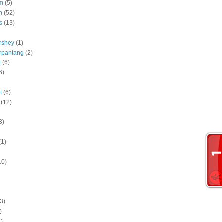
am
(5)
h
(52)
s
(13)
rshey
(1)
rpantang
(2)
n
(6)
6)
t
(6)
(12)
3)
(1)
10)
(3)
)
2)