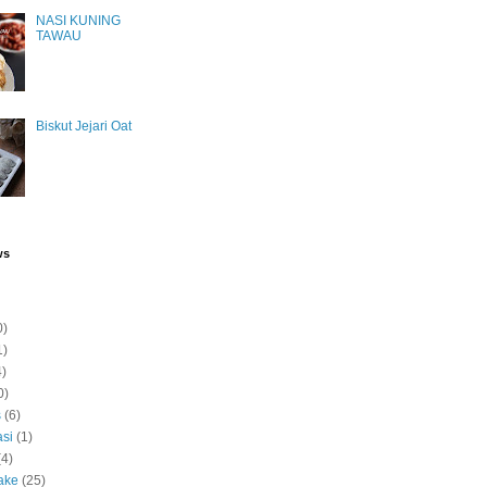
NASI KUNING
TAWAU
Biskut Jejari Oat
ws
0)
1)
4)
0)
s
(6)
si
(1)
(4)
ake
(25)