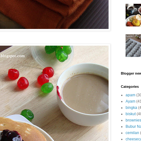
Blogger ne
Categories
apam
(3
Ayam
(4
bingka
(
biskut
(4
brownie
Bubur Na
cemilan
cheesec