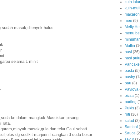
kuih tal
kuih-mui
macaron
mee
(9)
Melty He
g sudah masak,dilenyek halus
menu be
minuma
ak
Muffin
(1
r
nasi
(26)
nat
nasi pulu
n garpu selama 1 minit
Pancake
pasta
(5)
pastry
(1
pau
(8)
y
Pavlova
pizza
(1)
puding
(
Pukis
(3)
roti
(36)
r,soda ke dalam mangkuk.Masukkan pisang
salad
(2)
 rata.
Sambal
garam,minyak masak,gula dan telur.Gaul sebati.
Sauce
(2
cil,oles dg sedikit marjerin.Tuangkan 3 sudu besar
sayur
(1