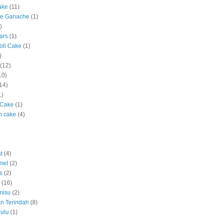
ake
(11)
te Ganache
(1)
)
ars
(1)
oll Cake
(1)
)
(12)
10)
14)
1)
 Cake
(1)
m cake
(4)
t
(4)
mel
(2)
s
(2)
(16)
misu
(2)
n Terindah
(8)
ulu
(1)