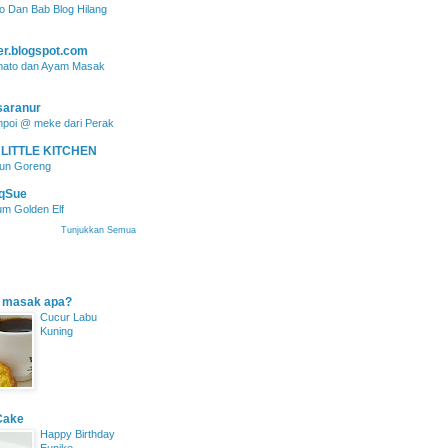
lo Dan Bab Blog Hilang
er.blogspot.com
mato dan Ayam Masak
aranur
mpoi @ meke dari Perak
 LITTLE KITCHEN
pun Goreng
eqSue
m Golden Elf
Tunjukkan Semua
 masak apa?
Cucur Labu
Kuning
Cake
Happy Birthday