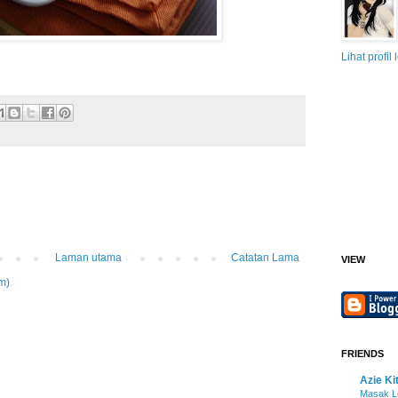
Lihat profil
Laman utama
Catatan Lama
VIEW
m)
FRIENDS
Azie Ki
Masak L