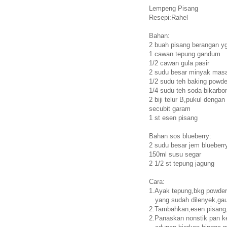
Lempeng Pisang
Resepi:Rahel
Bahan:
2 buah pisang berangan y
1 cawan tepung gandum
1/2 cawan gula pasir
2 sudu besar minyak mas
1/2 sudu teh baking powde
1/4 sudu teh soda bikarbo
2 biji telur B,pukul denga
secubit garam
1 st esen pisang
Bahan sos blueberry:
2 sudu besar jem blueberr
150ml susu segar
2 1/2 st tepung jagung
Cara:
1.Ayak tepung,bkg powde
yang sudah dilenyek,gaul
2.Tambahkan,esen pisang,
2.Panaskan nonstik pan ke