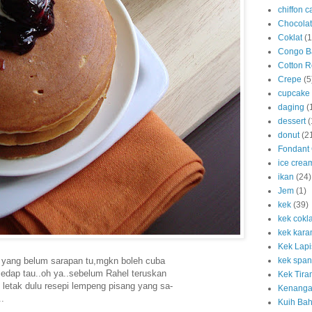
chiffon c
Chocola
Coklat
(1
Congo B
Cotton R
Crepe
(5
cupcake
daging
(
dessert
(
donut
(2
Fondant
ice crea
ikan
(24)
Jem
(1)
kek
(39)
kek cokla
kek kara
Kek Lapi
yang belum sarapan tu,mgkn boleh cuba
kek span
sedap tau..oh ya..sebelum Rahel teruskan
Kek Tira
 letak dulu resepi lempeng pisang yang sa-
Kenanga
..
Kuih Bah