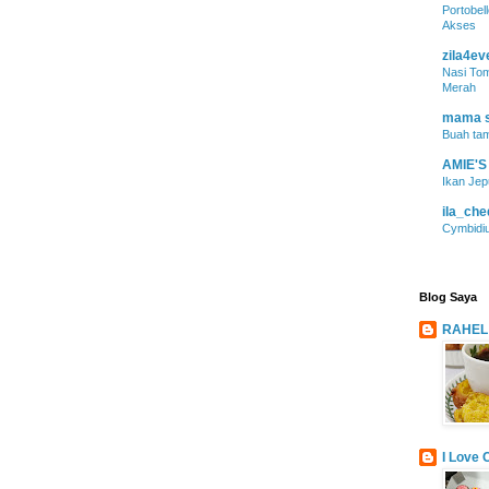
Portobel
Akses
zila4ev
Nasi To
Merah
mama s
Buah ta
AMIE'S
Ikan Je
ila_ch
Cymbidiu
Blog Saya
RAHEL
I Love 