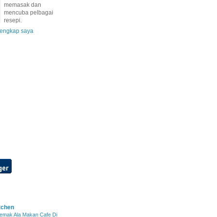
memasak dan
mencuba pelbagai
resepi.
 lengkap saya
tchen
emak Ala Makan Cafe Di