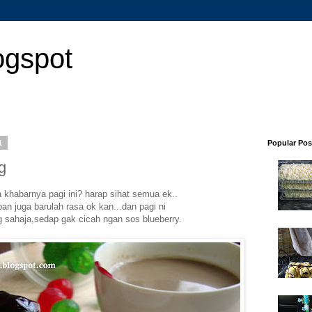
ogspot
1
Popular Pos
g
 khabarnya pagi ini? harap sihat semua ek..
an juga barulah rasa ok kan...dan pagi ni
 sahaja,sedap gak cicah ngan sos blueberry.